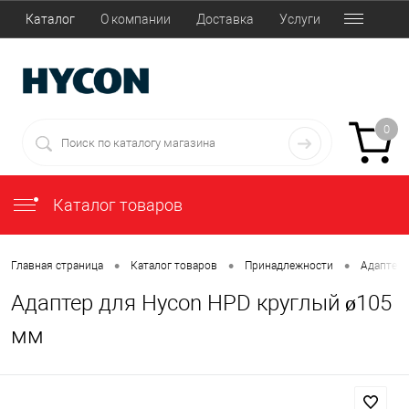
Каталог
О компании
Доставка
Услуги
0
Каталог товаров
•
•
•
Главная страница
Каталог товаров
Принадлежности
Адаптер
Адаптер для Hycon HPD круглый ø105
мм